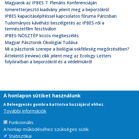
Magyarok az IPBES 7. Plenáris Konferenciáján
Ismeretterjesztő kiadvány jelent meg a beporzókról
IPBES kapacitásépítéssel kapcsolatos fóruma Párizsban
Tudományos kávéházi beszélgetés az IPBES-ről a
természetfilm fesztiválon
IPBES-NÖSZTÉP közös megbeszélés
Magyar Pásztorok Ökológiai Tudása
Mi a pásztorok szerepe a biológiai sokféleség megőrzésében?
Áttekintő (review) cikk jelent meg az Ecology Letters
folyóiratban a beporzókról és a védelmükről
A honlapon sütiket használunk
A Beleegyezés gombra kattintva hozzájárul ehhez.
További információk
Funkcionális
Footer
Impresszum
A honlap működéséhez szükséges sütik.
Támogatás
Statisztikai