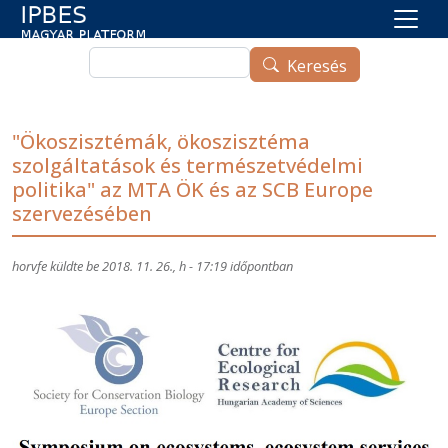
Ugrás a tartalomra
Keresés
Keresés
"Ökoszisztémák, ökoszisztéma
szolgáltatások és természetvédelmi
politika" az MTA ÖK és az SCB Europe
szervezésében
horvfe
küldte be
2018. 11. 26., h - 17:19
időpontban