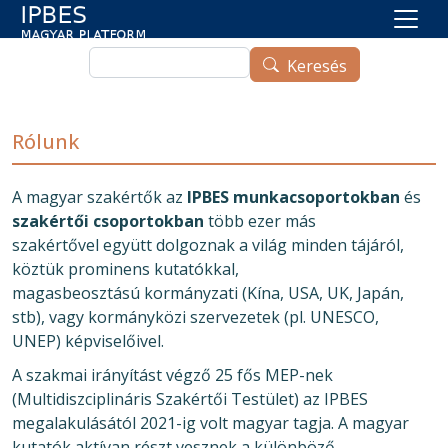
Ugrás a tartalomra
Keresés
Keresés
Rólunk
A magyar szakértők az
IPBES munkacsoportokban
és
szakértői csoportokban
több ezer más
szakértővel együtt dolgoznak a világ minden tájáról,
köztük prominens kutatókkal,
magasbeosztású kormányzati (Kína, USA, UK, Japán,
stb), vagy kormányközi szervezetek (pl. UNESCO,
UNEP) képviselőivel.
A szakmai irányítást végző 25 fős MEP-nek
(Multidiszciplináris Szakértői Testület) az IPBES
megalakulásától 2021-ig volt magyar tagja. A magyar
kutatók aktívan részt vesznek a különböző