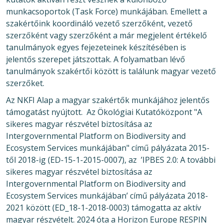
munkacsoportok (Task Force) munkájában. Emellett a
szakértőink koordináló vezető szerzőként, vezető
szerzőként vagy szerzőként a már megjelent értékelő
tanulmányok egyes fejezeteinek készítésében is
jelentős szerepet játszottak. A folyamatban lévő
tanulmányok szakértői között is találunk magyar vezető
szerzőket.
Az NKFI Alap a magyar szakértők munkájához jelentős
támogatást nyújtott. Az Ökológiai Kutatóközpont "A
sikeres magyar részvétel biztosítása az
Intergovernmental Platform on Biodiversity and
Ecosystem Services munkájában" című pályázata 2015-
től 2018-ig (ED-15-1-2015-0007), az ’IPBES 2.0: A további
sikeres magyar részvétel biztosítása az
Intergovernmental Platform on Biodiversity and
Ecosystem Services munkájában’ című pályázata 2018-
2021 között (ED_18-1-2018-0003) támogatta az aktív
magyar részvételt. 2024 óta a Horizon Europe RESPIN