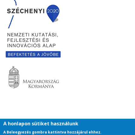
A honlapon sütiket használunk
A Beleegyezés gombra kattintva hozzájárul ehhez.