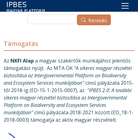
Ugrás a tartalomra
Keresés
Keresés
Támogatás
Az
NKFI Alap
a magyar szakértők munkájához jelentős
támogatást nyújt. Az MTA ÖK
"A sikeres magyar részvétel
biztosítása az Intergovernmental Platform on Biodiversity
and Ecosystem Services munkájában"
című pályázata 2015-
től 2018-ig (ED-15-1-2015-0007), az
"IPBES 2.0: A további
sikeres magyar részvétel biztosítása az Intergovernmental
Platform on Biodiversity and Ecosystem Services
munkájában"
című pályázata 2018-2021 között (ED_18-1-
2018-0003) támogatja az aktív magyar részvételt.