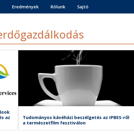
Eredmények
Rólunk
Sajtó
- erdőgazdálkodás
ások
és az
Tudományos kávéházi beszélgetés az IPBES-ről
a természetfilm fesztiválon