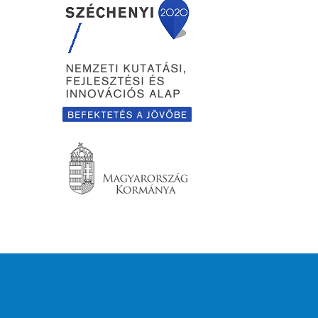
Drupal
alapú webhely