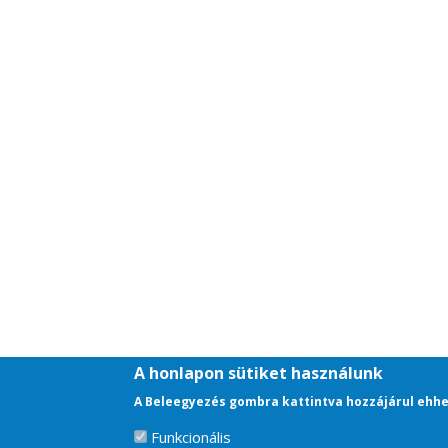
A honlapon sütiket használunk
A Beleegyezés gombra kattintva hozzájárul ehhe
Funkcionális