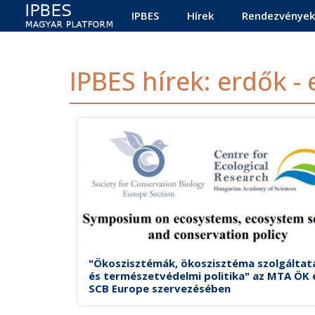
Main navigation
Ugrás a tartalomra
IPBES
Hírek
Rendezvények
IPBES hírek: erdők 
"Ökoszisztémák, ökoszisztéma szolgáltat
és természetvédelmi politika" az MTA ÖK 
SCB Europe szervezésében