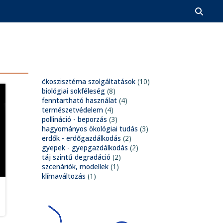
ökoszisztéma szolgáltatások
(10)
biológiai sokféleség
(8)
fenntartható használat
(4)
természetvédelem
(4)
pollináció - beporzás
(3)
hagyományos ökológiai tudás
(3)
erdők - erdőgazdálkodás
(2)
gyepek - gyepgazdálkodás
(2)
táj szintű degradáció
(2)
szcenáriók, modellek
(1)
klímaváltozás
(1)