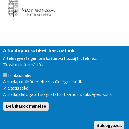
A honlapon sütiket használunk
A Beleegyezés gombra kattintva hozzájárul ehhez.
További információk
Funkcionális
Footer
Impresszum
A honlap működéséhez szükséges sütik.
Támogatás
Statisztikai
Kapcsolat
A honlap látogatottsági statisztikáihoz szükséges sütik.
Adatvédelem
Sütikezelés
Beállítások mentése
Drupal
alapú webhely
User account menu
Bejelentkezés
W
Beleegyezés