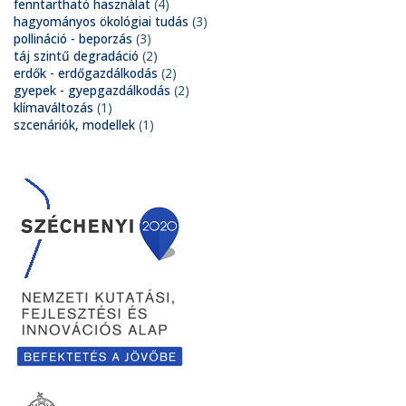
fenntartható használat
(4)
hagyományos ökológiai tudás
(3)
pollináció - beporzás
(3)
táj szintű degradáció
(2)
erdők - erdőgazdálkodás
(2)
gyepek - gyepgazdálkodás
(2)
klímaváltozás
(1)
szcenáriók, modellek
(1)