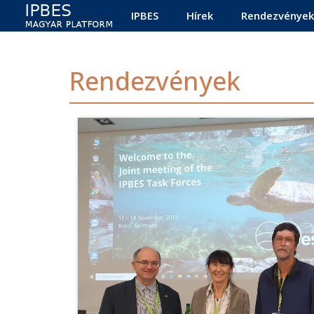
Main navigation
Ugrás a tartalomra
IPBES
Hírek
Rendezvények
Rendezvények