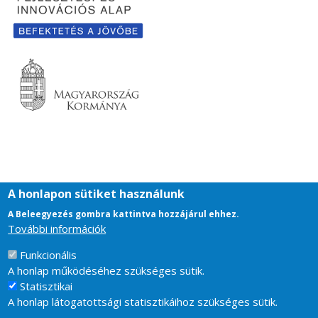
A honlapon sütiket használunk
A Beleegyezés gombra kattintva hozzájárul ehhez.
További információk
Funkcionális
Footer
Impresszum
A honlap működéséhez szükséges sütik.
Támogatás
Statisztikai
Kapcsolat
A honlap látogatottsági statisztikáihoz szükséges sütik.
Adatvédelem