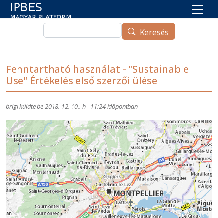
Ugrás a tartalomra
Keresés
Keresés
Fenntartható használat - "Sustainable
Use" Értékelés első szerzői ülése
brigi
küldte be
2018. 12. 10., h - 11:24
időpontban