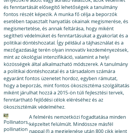
tényezőkre adott vagy adható válaszok, azok védelmét
és fenntartását elősegítő lehetőségek a tanulmány
fontos részét képezik. A munka fő célja a beporzók
esetében tapasztalt hanyatlás okainak megismerése, és
megismertetése, és annak feltárása, hogy miként
segítheti védelmüket és fenntartásukat a gyakorlat és a
politikai döntéshozatal. Így például a tájhasználat és a
mezőgazdaság terén olyan innovatív kezdeményezések,
mint az ökológiai intenzifikáció, valamint a helyi
közösségek által alkalmazható módszerek. A tanulmány
a politikai döntéshozatal és a társadalom számára
egyaránt fontos üzenetet hordoz, egyben rámutat,
hogy a beporzás, mint fontos ökoszisztéma szolgáltatás
miként járulhat hozzá a 2015-ön túli fejlesztési tervek,
fenntartható fejlődési célok eléréséhez és az
ökoszisztémák védelméhez.
A felmérés nemzetközi fogadtatása minden
Pollinators,
képzeltet felülmúlt. Mindössze másfél
pollination
nappal (!) a megjelenése után 800 cikk jelent