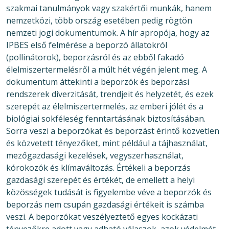
szakmai tanulmányok vagy szakértői munkák, hanem
nemzetközi, több ország esetében pedig rögtön
nemzeti jogi dokumentumok. A hír apropója, hogy az
IPBES első felmérése a beporzó állatokról
(pollinátorok), beporzásról és az ebből fakadó
élelmiszertermelésről a múlt hét végén jelent meg. A
dokumentum áttekinti a beporzók és beporzási
rendszerek diverzitását, trendjeit és helyzetét, és ezek
szerepét az élelmiszertermelés, az emberi jólét és a
biológiai sokféleség fenntartásának biztosításában.
Sorra veszi a beporzókat és beporzást érintő közvetlen
és közvetett tényezőket, mint például a tájhasználat,
mezőgazdasági kezelések, vegyszerhasználat,
kórokozók és klímaváltozás. Értékeli a beporzás
gazdasági szerepét és értékét, de emellett a helyi
közösségek tudását is figyelembe véve a beporzók és
beporzás nem csupán gazdasági értékeit is számba
veszi. A beporzókat veszélyeztető egyes kockázati