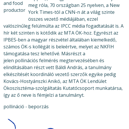
and food
meg róla, 70 országban 25 nyelven, a New
productor
York Times-tól a CNN-n át a világ szinte
összes vezető médiájában, ezzel
valószínűleg felülmúlta az IPCC média fogadtatását is. A
hír két szinten is kötődik az MTA ÖK-hoz. Egyrészt az
IPBES-ben a magyar részvétel általában kiemelkedő,
számos ÖK-s kollégát is beleértve, melyet az NKFIH
támogatása tesz lehetővé. Másrészt a
jelen pollinációs felmérés megtervezésében és
elindításában részt vett Báldi András, a tanulmány
elkészítését koordináló vezető szerzők egyike pedig
Kovács-Hostyánszki Anikó, az MTA ÖK Lendület
Ökoszisztéma-szolgáltatás Kutatócsoport munkatársa,
így az ő neve is fémjelzi a tanulmányt.
pollináció - beporzás