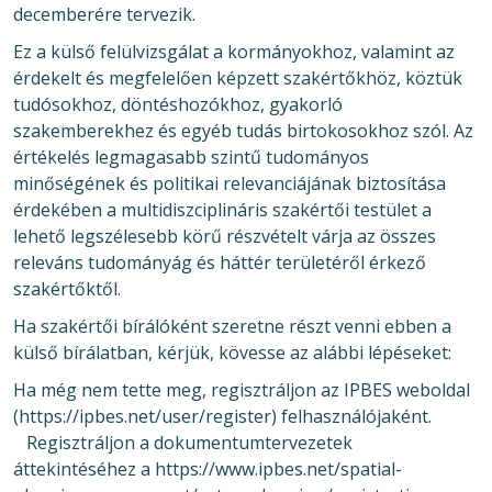
decemberére tervezik.
Ez a külső felülvizsgálat a kormányokhoz, valamint az
érdekelt és megfelelően képzett szakértőkhöz, köztük
tudósokhoz, döntéshozókhoz, gyakorló
szakemberekhez és egyéb tudás birtokosokhoz szól. Az
értékelés legmagasabb szintű tudományos
minőségének és politikai relevanciájának biztosítása
érdekében a multidiszciplináris szakértői testület a
lehető legszélesebb körű részvételt várja az összes
releváns tudományág és háttér területéről érkező
szakértőktől.
Ha szakértői bírálóként szeretne részt venni ebben a
külső bírálatban, kérjük, kövesse az alábbi lépéseket:
Ha még nem tette meg, regisztráljon az IPBES weboldal
(https://ipbes.net/user/register) felhasználójaként.
Regisztráljon a dokumentumtervezetek
áttekintéséhez a https://www.ipbes.net/spatial-