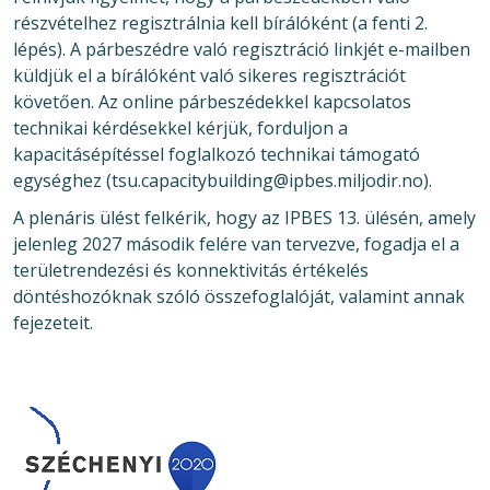
részvételhez regisztrálnia kell bírálóként (a fenti 2.
lépés). A párbeszédre való regisztráció linkjét e-mailben
küldjük el a bírálóként való sikeres regisztrációt
követően. Az online párbeszédekkel kapcsolatos
technikai kérdésekkel kérjük, forduljon a
kapacitásépítéssel foglalkozó technikai támogató
egységhez (tsu.capacitybuilding@ipbes.miljodir.no).
A plenáris ülést felkérik, hogy az IPBES 13. ülésén, amely
jelenleg 2027 második felére van tervezve, fogadja el a
területrendezési és konnektivitás értékelés
döntéshozóknak szóló összefoglalóját, valamint annak
fejezeteit.