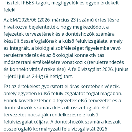
Tisztelt IPBES-tagok, megfigyelők és egyéb érdekelt
felek!
Az EM/2026/06 (2026. március 23.) számú értesítésre
hivatkozva bejelentették, hogy megkezdődött a
fejezetek tervezetének és a döntéshozók számára
készült összefoglalónak a külső felülvizsgálata, amely
az integrált, a biológiai sokféleséget figyelembe vevő
területrendezés és az ökológiai konnektivitás
módszertani értékelésére vonatkozik (területrendezés
és konnektivitás értékelése). A felülvizsgálat 2026. június
1-jétől július 24-ig (8 hétig) tart.
Ezt az értékelést gyorsított eljárás keretében végzik,
amely egyetlen külső felülvizsgálatot foglal magában.
Ennek következtében a fejezetek első tervezetét és a
döntéshozók számára készült összefoglaló első
tervezetét bocsátják rendelkezésre e külső
felülvizsgálat céljára. A döntéshozók számára készült
összefoglaló kormányzati felülvizsgálatát 2026