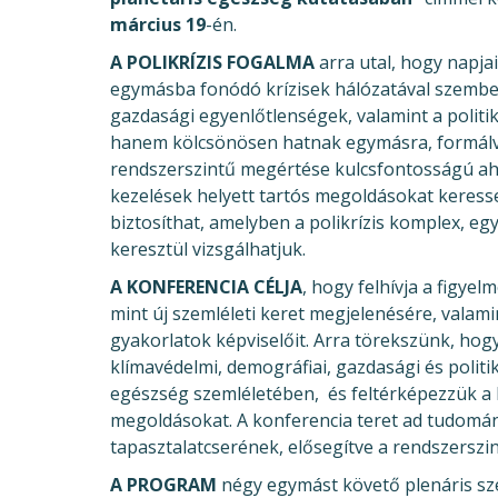
március 19
-én.
A POLIKRÍZIS FOGALMA
arra utal, hogy napja
egymásba fonódó krízisek hálózatával szembesü
gazdasági egyenlőtlenségek, valamint a politi
hanem kölcsönösen hatnak egymásra, formálva 
rendszerszintű megértése kulcsfontosságú ahh
kezelések helyett tartós megoldásokat keress
biztosíthat, amelyben a polikrízis komplex, eg
keresztül vizsgálhatjuk.
A KONFERENCIA CÉLJA
, hogy felhívja a figyel
mint új szemléleti keret megjelenésére, vala
gyakorlatok képviselőit. Arra törekszünk, hog
klímavédelmi, demográfiai, gazdasági és polit
egészség szemléletében, és feltérképezzük a l
megoldásokat. A konferencia teret ad tudomány
tapasztalatcserének, elősegítve a rendszerszin
A PROGRAM
négy egymást követő plenáris sze