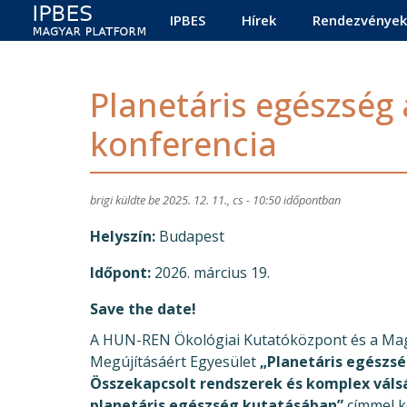
Main navigation
Ugrás a tartalomra
IPBES
Hírek
Rendezvények
Planetáris egészség a
konferencia
brigi
küldte be
2025. 12. 11., cs - 10:50
időpontban
Helyszín
Budapest
Időpont
2026. március 19.
Save the date!
A HUN-REN Ökológiai Kutatóközpont és a M
Megújításáért Egyesület
„Planetáris egészség
Összekapcsolt rendszerek és komplex válsá
planetáris egészség kutatásában”
címmel k