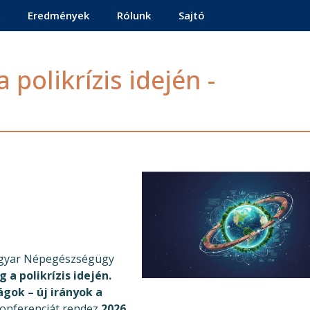
Eredmények
Rólunk
Sajtó
 polikrízis idején -
agyar Népegészségügy
 a polikrízis idején.
gok – új irányok a
onferenciát rendez
2026.