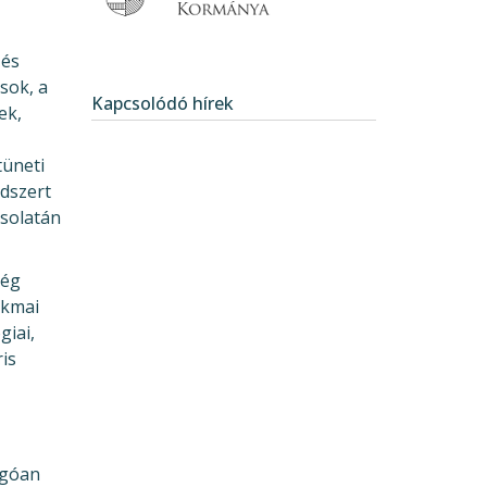
 és
sok, a
Kapcsolódó hírek
ek,
tüneti
ndszert
csolatán
ség
akmai
giai,
is
ogóan