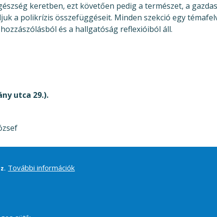
egészség keretben, ezt követően pedig a természet, a gazdas
ljuk a polikrízis összefüggéseit. Minden szekció egy témafe
ozzászólásból és a hallgatóság reflexióiból áll.
y utca 29.).
ózsef
További információk
z.
Footer
Impresszum
Támogatás
Kapcsolat