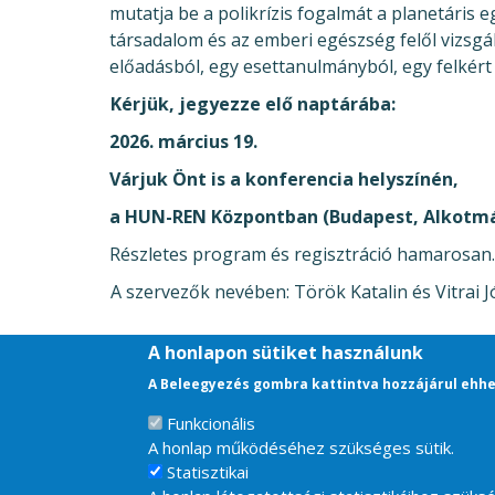
mutatja be a polikrízis fogalmát a planetáris 
társadalom és az emberi egészség felől vizsgá
előadásból, egy esettanulmányból, egy felkért h
Kérjük, jegyezze elő naptárába:
2026. március 19.
Várjuk Önt is a konferencia helyszínén,
a HUN-REN Központban (Budapest, Alkotmán
Részletes program és regisztráció hamarosan.
A szervezők nevében: Török Katalin és Vitrai J
A honlapon sütiket használunk
A Beleegyezés gombra kattintva hozzájárul ehhe
Funkcionális
A honlap működéséhez szükséges sütik.
Statisztikai