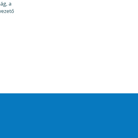
ág, a
lvezető
Drupal
alapú webhely
User account menu
Bejelentkezés