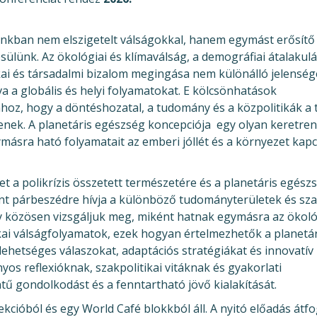
inkban nem elszigetelt válságokkal, hanem egymást erősítő
lünk. Az ökológiai és klímaválság, a demográfiai átalakulá
kai és társadalmi bizalom megingása nem különálló jelenség
a globális és helyi folyamatokat. E kölcsönhatások
oz, hogy a döntéshozatal, a tudomány és a közpolitikák a 
enek. A planetáris egészség koncepciója egy olyan keretre
ymásra ható folyamatait az emberi jóllét és a környezet kap
met a polikrízis összetett természetére és a planetáris egész
mint párbeszédre hívja a különböző tudományterületek és sz
y közösen vizsgáljuk meg, miként hatnak egymásra az ökoló
ikai válságfolyamatok, ezek hogyan értelmezhetők a planetár
ehetséges válaszokat, adaptációs stratégiákat és innovatív
os reflexióknak, szakpolitikai vitáknak és gyakorlati
tű gondolkodást és a fenntartható jövő kialakítását.
kcióból és egy World Café blokkból áll. A nyitó előadás átf